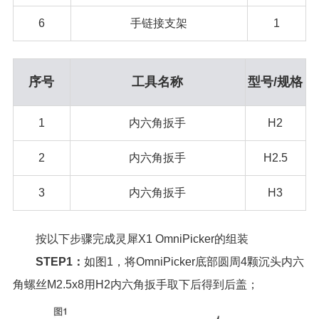
6
手链接支架
1
序号
工具名称
型号/规格
1
内六角扳手
H2
2
内六角扳手
H2.5
3
内六角扳手
H3
按以下步骤完成灵犀X1 OmniPicker的组装
STEP1：
如图1，将OmniPicker底部圆周4颗沉头内六
角螺丝M2.5x8用H2内六角扳手取下后得到后盖；