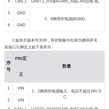
4
CAN_
L
UART2_RX或RS485_A或CAN总线-低。
5
GND
5、6脚用作电源的GND。
6
GND
2.如夹爪版本号为30，即控制板中红框为拨码开关，
其接口引脚定义如下表所示：
PIN定
序
数量
号
义
1
VIN
1、2脚用作电源输入，电压不超过24V D
C。
2
VIN