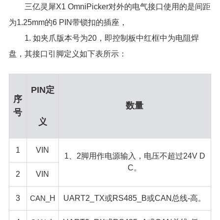
三亿灵犀X1 OmniPicker对外的电气接口使用的是间距
为1.25mm的6 PIN带锁扣的插座，
1. 如夹爪版本号为20，即控制板中红框中为电阻焊
盘，其接口引脚定义如下表所示：
PIN定
序
数量
号
义
1
VIN
1、2脚用作电源输入，电压不超过24V D
C。
2
VIN
3
CAN_
H
UART2_TX或RS485_B或CAN总线-高。