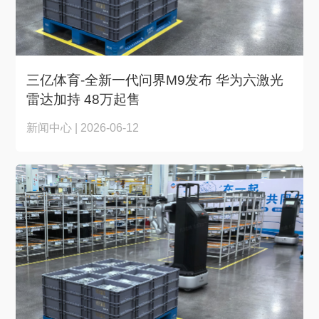
三亿体育-全新一代问界M9发布 华为六激光
雷达加持 48万起售
新闻中心 | 2026-06-12