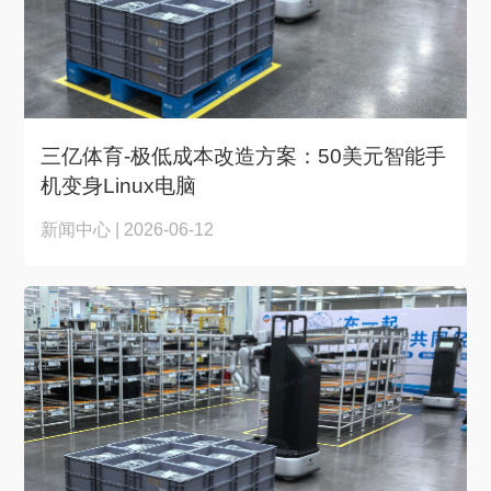
三亿体育-极低成本改造方案：50美元智能手
机变身Linux电脑
新闻中心 | 2026-06-12