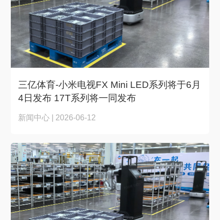
三亿体育-小米电视FX Mini LED系列将于6月
4日发布 17T系列将一同发布
新闻中心 | 2026-06-12