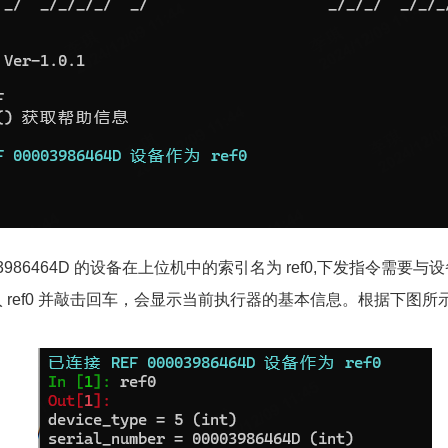
3986464D 的设备在上位机中的索引名为 ref0,下发指令需要
ref0 并敲击回车，会显示当前执行器的基本信息。根据下图所示，