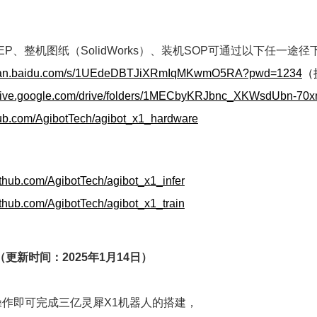
EP、整机图纸（SolidWorks）、装机SOP可通过以下任一途径
/pan.baidu.com/s/1UEdeDBTJiXRmIqMKwmO5RA?pwd=1234
（
/drive.google.com/drive/folders/1MECbyKRJbnc_XKWsdUbn-
thub.com/AgibotTech/agibot_x1_hardware
github.com/AgibotTech/agibot_x1_infer
github.com/AgibotTech/agibot_x1_train
（更新时间：2025年1月14日）
作即可完成三亿灵犀X1机器人的搭建，