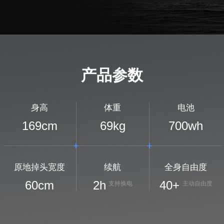
产品参数
身高
体重
电池
169
cm
69
kg
700
wh
原地掉头宽度
续航
全身自由度
60
cm
2
h
40+
支持换电
主动自由度