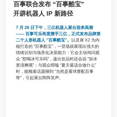
百事联合发布 “百事酷宝”
开辟机器人 IP 新路径
7 月 26 日下午，三亿机器人展台迎来高潮
—— 百事可乐再度携手三亿，正式发布品牌第
二个人形机器人 “百事酷宝”。
以灵犀 X2 为内
核打造的 “百事酷宝”，一登场就展现出强大的
情绪识别与场景化决策能力：它会主动询问观
众 “想喝冰可乐吗”，递出饮品时还会说 “加冰
更清爽哦”；与观众唠嗑 “夏天最适合做什么”
时，能顺着话题聊到 “当然是看球赛配百事
呀”，引起展台阵阵笑声。