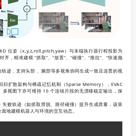
D 位姿（x,y,z,roll,pitch,yaw）与末端执行器行程投影为
对齐，精准建模 “抓取”、“放置”、“碰撞”、“推拉”、“快速抛
机运动轨迹，支持头部 、腕部等多视角协同生成一致且连贯的视
；
 自回归扩散架构与稀疏记忆机制（Sparse Memory），EVAC
、多视图下亦可维持 10 个连续片段的无漂移稳定输出，保
 数据集 + 失败轨迹（如抓取滑脱、路径碰撞）提升生成质量，该策
全面地建模机器人与环境的交互动态。