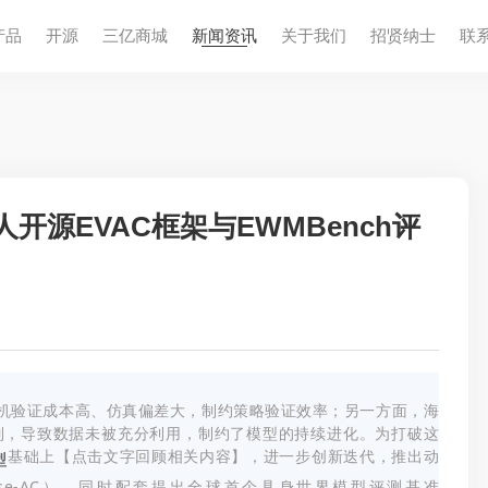
产品
开源
三亿商城
新闻资讯
关于我们
招贤纳⼠
联
源EVAC框架与EWMBench评
真机验证成本高、仿真偏差大，制约策略验证效率；另一方面，海
制，导致数据未被充分利用，制约了模型的持续进化。为打破这
基础上【点击文字回顾相关内容】，进一步创新迭代，推出动
型
erse-AC），同时配套提出全球首个具身世界模型评测基准