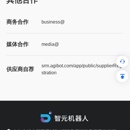
商务合作
business@
媒体合作
media@
srm.agibot.com/app/public/supplierRegi
供应商自荐
stration